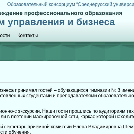
Образовательный консорциум “Среднерусский универси
реждение профессионального образования
м управления и бизнеса
ости
Контакты
изнеса принимал гостей – обучающихся гимназии № 3 имен
отовленных студентами и преподавателями образовательно
нно-с экскурсии. Наши гости прошлись по аудиториям техн
и в плетении маскировочной сети, каркас которой находит
ый секретарь приемной комиссии Елена Владимировна Шемя
сти обучения.