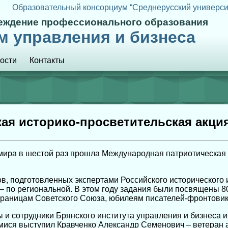
Образовательный консорциум “Среднерусский универси
реждение профессионального образования
м управления и бизнеса
ости
Контакты
ая историко-просветительская акци
е мира в шестой раз прошла Международная патриотическая 
в, подготовленных экспертами Российского исторического 
 – по региональной. В этом году задания были посвящены 
границам Советского Союза, юбилеям писателей-фронтовик
 и сотрудники Брянского института управления и бизнеса и
мися выступил Кравченко Александр Семенович – ветеран а