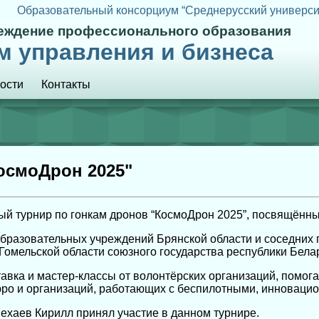
Образовательный консорциум “Среднерусский универси
реждение профессионального образования
м управления и бизнеса
ости
Контакты
осмоДрон 2025"
ый турнир по гонкам дронов “КосмоДрон 2025”, посвящённ
бразовательных учреждений Брянской области и соседних п
Гомельской области союзного государства республики Белар
авка и мастер-классы от волонтёрских организаций, помог
ро и организаций, работающих с беспилотными, инноваци
ехаев Кирилл принял участие в данном турнире.